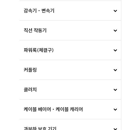
감속기・변속기
직선 작동기
파워록(체결구)
커플링
클러치
케이블 베이어・케이블 캐리어
과부하 보호 기기