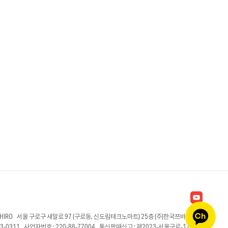
AKAHIRO 서울 구로구 새말로 97 (구로동, 신도림테크노마트) 25층 (주)한국쯔바키모토
83-0311 사업자번호 : 220-88-77004 통신판매신고 : 제2023-서울구로-1746호