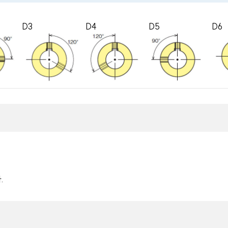
D3
D4
D5
D6
.