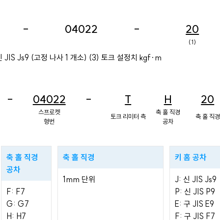
-
04022
-
20
(1)
 JIS Js9 (고정 나사 1 개소) (3) 토크 설정치 kgf·m
-
04022
-
T
H
20
스프로켓
축 홀 직경
토크 리미터 측
축 홀 직경
형번
공차
축 홀 직경
축 홀 직경
키 홈 공차
공차
1mm 단위
J: 신 JIS Js9
F: F7
P: 신 JIS P9
G: G7
E: 구 JIS E9
H: H7
F: 구 JIS F7