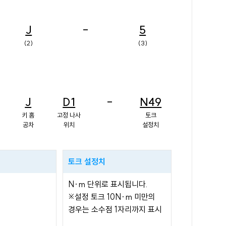
J
-
5
(2)
(3)
J
D1
-
N49
키 홈
고정 나사
토크
공차
위치
설정치
토크 설정치
N·m 단위로 표시됩니다.
※설정 토크 10N·m 미만의
경우는 소수점 1자리까지 표시