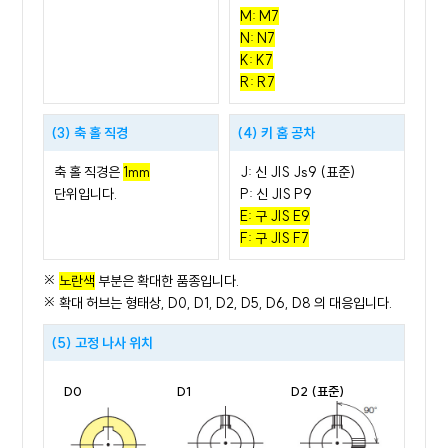
M: M7
N: N7
K: K7
R: R7
(3) 축 홀 직경
(4) 키 홈 공차
축 홀 직경은
1mm
J: 신 JIS Js9 (표준)
단위입니다.
P: 신 JIS P9
E: 구 JIS E9
F: 구 JIS F7
※
노란색
부분은 확대한 품종입니다.
※ 확대 허브는 형태상, D0, D1, D2, D5, D6, D8 의 대응입니다.
(5) 고정 나사 위치
D0
D1
D2 (표준)