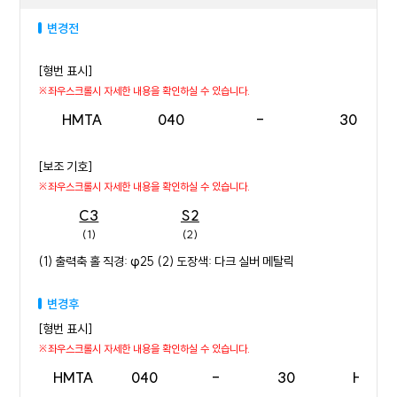
변경전
[형번 표시]
HMTA
040
-
30
[보조 기호]
C3
S2
(1)
(2)
(1) 출력축 홀 직경: φ25 (2) 도장색: 다크 실버 메탈릭
변경후
[형번 표시]
HMTA
040
-
30
H