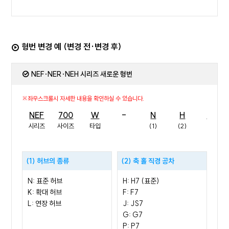
형번 변경 예 (변경 전·변경 후)
NEF·NER·NEH 시리즈 새로운 형번
NEF
700
W
-
N
H
70
시리즈
사이즈
타입
(1)
(2)
(3)
(1) 허브의 종류
(2) 축 홀 직경 공차
N: 표준 허브
H: H7 (표준)
K: 확대 허브
F: F7
L: 연장 허브
J: JS7
G: G7
P: P7