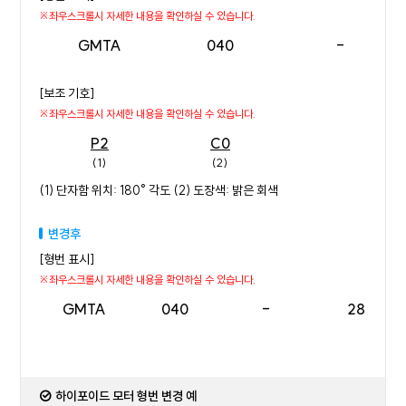
GMTA
040
-
[보조 기호]
P2
C0
(1)
(2)
(1) 단자함 위치: 180° 각도 (2) 도장색: 밝은 회색
변경후
[형번 표시]
GMTA
040
-
28
하이포이드 모터 형번 변경 예