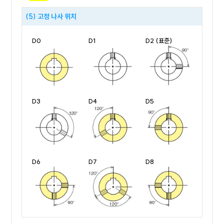
(5) 고정 나사 위치
D0
D1
D2 (표준)
D3
D4
D5
D6
D7
D8