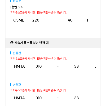
변경후
[형번 표시]
CSME
220
-
40
1
H
감속기 특수품 형번 변경 예
변경전
HMTA
010
-
38
L
변경후
HMTA
010
-
38
L