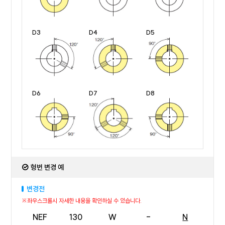
D3
D4
D5
D6
D7
D8
형번 변경 예
변경전
NEF
130
W
-
N
5