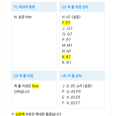
(1) 허브의 종류
(2) 축 홀 직경 공차
N: 표준 허브
H: H7 (표준)
F: F7
J: JS7
G: G7
P: P7
M: M7
N: N7
K: K7
R: R7
(3) 축 홀 직경
(4) 키 홈 공차
축 홀 직경은
1mm
J: 신 JIS Js9 (표준)
단위입니다.
P: 신 JIS P9
E: 구 JIS E9
F: 구 JIS F7
※
노란색
부분은 확대한 품종입니다.